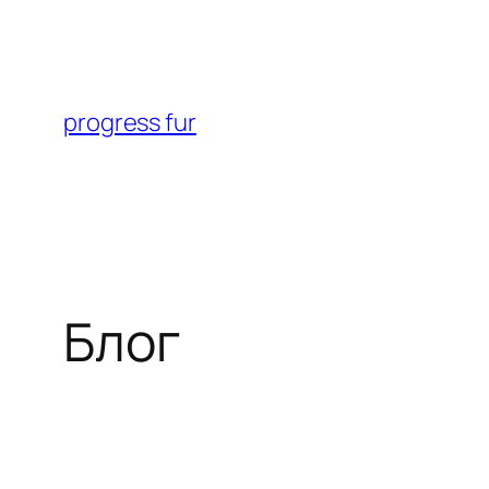
Перейти
к
содержимому
progress fur
Блог